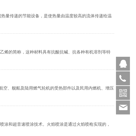
间热量传递的节能设备，是使热量由温度较高的流体传递给温
乙烯的简称，这种材料具有抗酸抗碱、抗各种有机溶剂等特
Q
400-
于航空、舰船及陆用燃气轮机的受热部件以及民用内燃机、增压
158-
1868
bjq
喷涂和超音速喷涂技术。火焰喷涂是通过火焰喷枪实现的，